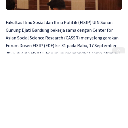
Fakultas Ilmu Sosial dan Ilmu Politik (FISIP) UIN Sunan
Gunung Djati Bandung bekerja sama dengan Center for
Asian Social Science Research (CASSR) menyelenggarakan
Forum Dosen FISIP (FDF) ke-31 pada Rabu, 17 September
2025, di Aula FISIP 1. Forum ini mengangkat tema
“Menuju
Kampus Inklusif: Refleksi dan Arah Kebijakan Disabilitas di
Perguruan Tinggi”
dengan menghadirkan Pasqa M, S.H.Int.,
M.I.Pol. sebagai pemateri dan Ami Afriyani, M.AP. sebagai
moderator.
Dalam pemaparannya, Pasqa menekankan bahwa isu
disabilitas di perguruan tinggi tidak hanya menyangkut
ketersediaan fasilitas fisik, tetapi juga perubahan cara
pandang civitas akademika. Menurutnya, kampus inklusif
harus dibangun melalui kesadaran bersama bahwa