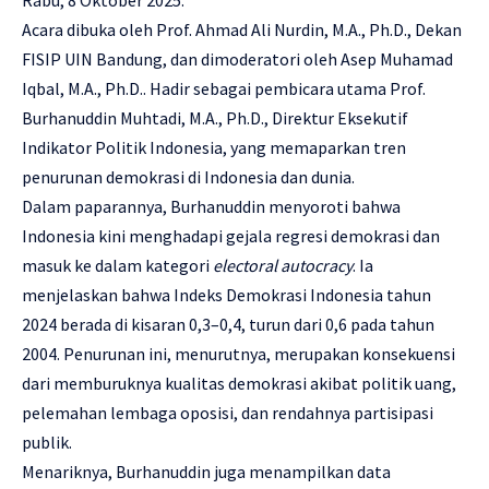
Rabu, 8 Oktober 2025.
Acara dibuka oleh Prof. Ahmad Ali Nurdin, M.A., Ph.D., Dekan
FISIP UIN Bandung, dan dimoderatori oleh Asep Muhamad
Iqbal, M.A., Ph.D.. Hadir sebagai pembicara utama Prof.
Burhanuddin Muhtadi, M.A., Ph.D., Direktur Eksekutif
Indikator Politik Indonesia, yang memaparkan tren
penurunan demokrasi di Indonesia dan dunia.
Dalam paparannya, Burhanuddin menyoroti bahwa
Indonesia kini menghadapi gejala regresi demokrasi dan
masuk ke dalam kategori
electoral autocracy
. Ia
menjelaskan bahwa Indeks Demokrasi Indonesia tahun
2024 berada di kisaran 0,3–0,4, turun dari 0,6 pada tahun
2004. Penurunan ini, menurutnya, merupakan konsekuensi
dari memburuknya kualitas demokrasi akibat politik uang,
pelemahan lembaga oposisi, dan rendahnya partisipasi
publik.
Menariknya, Burhanuddin juga menampilkan data