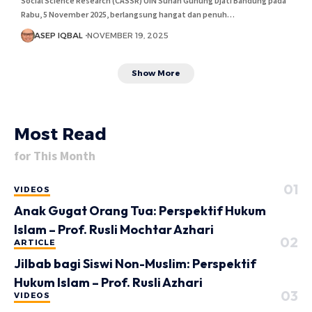
Social Science Research (CASSR) UIN Sunan Gunung Djati Bandung pada
Rabu, 5 November 2025, berlangsung hangat dan penuh…
ASEP IQBAL
NOVEMBER 19, 2025
Show More
Most Read
for This Month
VIDEOS
Anak Gugat Orang Tua: Perspektif Hukum
Islam – Prof. Rusli Mochtar Azhari
ARTICLE
Jilbab bagi Siswi Non-Muslim: Perspektif
Hukum Islam – Prof. Rusli Azhari
VIDEOS