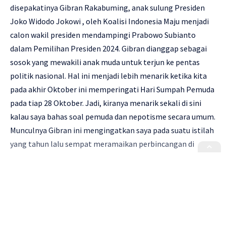
disepakatinya Gibran Rakabuming, anak sulung Presiden
Joko Widodo Jokowi , oleh Koalisi Indonesia Maju menjadi
calon wakil presiden mendampingi Prabowo Subianto
dalam Pemilihan Presiden 2024. Gibran dianggap sebagai
sosok yang mewakili anak muda untuk terjun ke pentas
politik nasional. Hal ini menjadi lebih menarik ketika kita
pada akhir Oktober ini memperingati Hari Sumpah Pemuda
pada tiap 28 Oktober. Jadi, kiranya menarik sekali di sini
kalau saya bahas soal pemuda dan nepotisme secara umum.
Munculnya Gibran ini mengingatkan saya pada suatu istilah
yang tahun lalu sempat meramaikan perbincangan di
media, termasuk media sosial, baik di dunia dan nasional,
yaitu
nepo baby
. Istilah ini merupakan kependekan dari
nepotism baby
yang bisa diindonesiakan menjadi “bayi
nepotisme”.
Pada mulanya,
nepo baby
merujuk kepada fenomena di
Continue Reading
dunia hiburan, khususnya Hollywood di Amerika Serikat, di