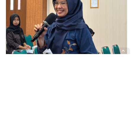
Forum Dosen FISIP (FDF) kembali digelar oleh Fakultas
Ilmu Sosial dan Ilmu Politik (FISIP) UIN Sunan Gunung Djati
Bandung pada Rabu, 11 Juni 2025. Acara yang memasuki seri
ke-28 ini diselenggarakan di Aula Utama FISIP UIN Bandung