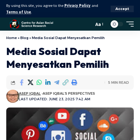
By using this site, you agree to the
Privacy Policy
and
Accept
Terms of Use
.
Aa
Home
»
Blog
»
Media Sosial Dapat Menyesatkan Pemilih
Media Sosial Dapat
Menyesatkan Pemilih
5 MIN READ
ASEP IQBAL
ASEP IQBAL’S PERSPECTIVES
LAST UPDATED: JUNE 23, 2025 7:42 AM