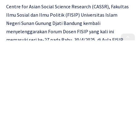
Centre for Asian Social Science Research (CASSR), Fakultas
Ilmu Sosial dan Ilmu Politik (FISIP) Universitas Islam
Negeri Sunan Gunung Djati Bandung kembali
menyelenggarakan Forum Dosen FISIP yang kali ini
memasuki seri ke-27 pada Rabu, 30/4/2025, di Aula FISIP
UIN Sunan Gunung Djati Bandung. Forum kali ini
mengusung tema
“Mekanisme Akses dan Strategi
Penguatan Kelembagaan Pengelolaan Ekowisata Bahari di
Raja Ampat”
dan dihadiri oleh dosen danmahasiswa FISIP.
Kegiatan ini bertujuan membahas berbagai tantangan dan
peluang dalam pengelolaan ekowisata di Raja Ampat, yang
dikenal luas dengan keindahan alam bawah lautnya.
Namun, di balik pesona tersebut, wilayah ini menghadapi
sejumlah persoalan tata kelola, khususnya terkait
ketimpangan akses terhadap sumber daya wisata di antara
Continue Reading
berbagai pemangku kepentingan. Ketidakmerataan ini,