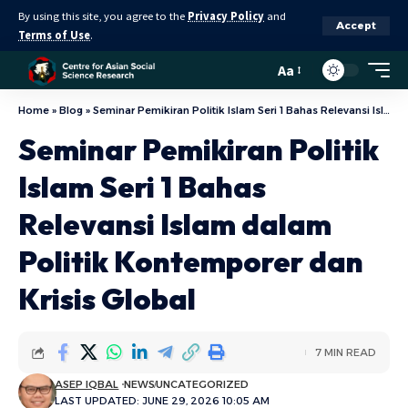
By using this site, you agree to the
Privacy Policy
and
Accept
Terms of Use
.
Aa
Home
»
Blog
»
Seminar Pemikiran Politik Islam Seri 1 Bahas Relevansi Islam dalam Politik Kontemporer dan Krisis Global
Seminar Pemikiran Politik
Islam Seri 1 Bahas
Relevansi Islam dalam
Politik Kontemporer dan
Krisis Global
7 MIN READ
ASEP IQBAL
NEWS
UNCATEGORIZED
LAST UPDATED: JUNE 29, 2026 10:05 AM