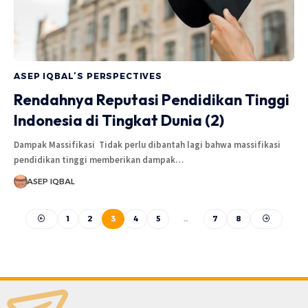
ASEP IQBAL’S PERSPECTIVES
Rendahnya Reputasi Pendidikan Tinggi
Indonesia di Tingkat Dunia (2)
Dampak Massifikasi Tidak perlu dibantah lagi bahwa massifikasi
pendidikan tinggi memberikan dampak…
ASEP IQBAL
1
2
3
4
5
…
7
8