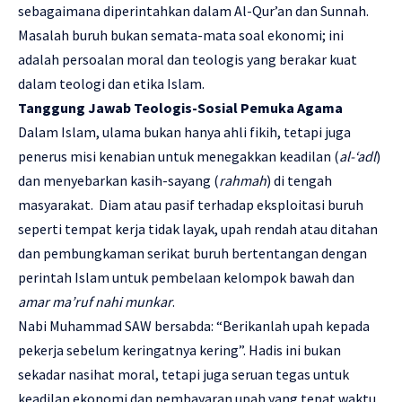
sebagaimana diperintahkan dalam Al-Qur’an dan Sunnah.
Masalah buruh bukan semata-mata soal ekonomi; ini
adalah persoalan moral dan teologis yang berakar kuat
dalam teologi dan etika Islam.
Tanggung Jawab Teologis-Sosial Pemuka Agama
Dalam Islam, ulama bukan hanya ahli fikih, tetapi juga
penerus misi kenabian untuk menegakkan keadilan (
al-‘adl
)
dan menyebarkan kasih-sayang (
rahmah
) di tengah
masyarakat. Diam atau pasif terhadap eksploitasi buruh
seperti tempat kerja tidak layak, upah rendah atau ditahan
dan pembungkaman serikat buruh bertentangan dengan
perintah Islam untuk pembelaan kelompok bawah dan
amar ma’ruf nahi munkar
.
Nabi Muhammad SAW bersabda: “Berikanlah upah kepada
pekerja sebelum keringatnya kering”. Hadis ini bukan
sekadar nasihat moral, tetapi juga seruan tegas untuk
keadilan ekonomi dan pembayaran upah yang tepat waktu