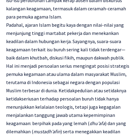
isu-isu perburuhan tampak kerap absen dalam diskursus
kalangan keagamaan, termasuk dalam ceramah-ceramah
para pemuka agama Islam.
Padahal, ajaran Islam begitu kaya dengan nilai-nilai yang
menjunjung tinggi martabat pekerja dan menekankan
keadilan dalam hubungan kerja. Sayangnya, suara-suara
keagamaan terkait isu buruh sering kali tidak terdengar—
baik dalam khutbah, diskusi fikih, maupun dakwah publik.
Hal ini menjadi persoalan serius mengingat posisi strategis
pemuka kegamaan atau ulama dalam masyarakat Muslim,
terutama di Indonesia sebagai negara dengan populasi
Muslim terbesar di dunia. Ketidakpedulian atau setidaknya
ketidakseriusan terhadap persoalan buruh tidak hanya
menunjukkan kelalaian teologis, tetapi juga kegagalan
menjalankan tanggung jawab utama kepemimpinan
keagamaan: berpihak pada yang lemah (
dhu’afa
) dan yang
dilemahkan (
mustadh’afin
) serta menegakkan keadilan