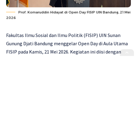
Prof. Komaruddin Hidayat di Open Day FISIP UIN Bandung, 21 Mei
2026
Fakultas Ilmu Sosial dan Ilmu Politik (FISIP) UIN Sunan
Gunung Djati Bandung menggelar Open Day di Aula Utama
FISIP pada Kamis, 21 Mei 2026. Kegiatan ini diisi dengan
seminar nasional bertema “Masyarakat, Negara, dan Islam:
Menata Masa Depan Kepemimpinan Publik Indonesia”
sekaligus menjadi momentum pengenalan tiga program
magister baru, yakni Program Magister Soisologi,
Administrasi Publik dan Pemikiran Politik Islam.
Kegiatan tersebut dihadiri dosen, mahasiswa, sivitas
akademika, dan tamu undangan dari berbagai unsur. Forum
ini dirancang sebagai ruang akademik untuk membahas
relasi masyarakat, negara, dan Islam dalam konteks
kepemimpinan publik Indonesia.