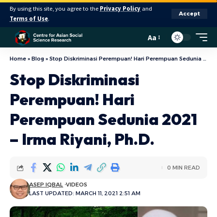
By using this site, you agree to the
Privacy Policy
and
Accept
Terms of Use
.
Aa
Home
»
Blog
»
Stop Diskriminasi Perempuan! Hari Perempuan Sedunia 2021 – Irma Riyani, Ph.D.
Stop Diskriminasi
Perempuan! Hari
Perempuan Sedunia 2021
– Irma Riyani, Ph.D.
0 MIN READ
ASEP IQBAL
VIDEOS
LAST UPDATED: MARCH 11, 2021 2:51 AM