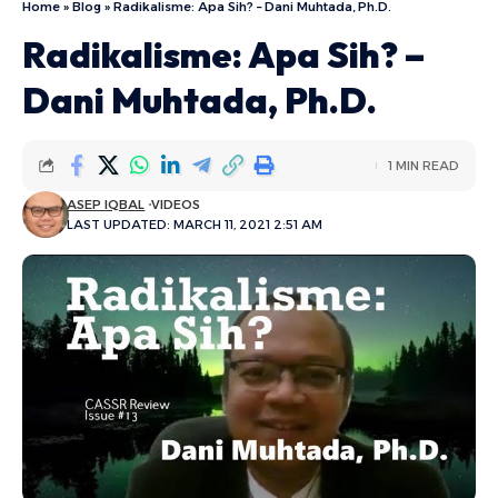
Home
»
Blog
»
Radikalisme: Apa Sih? – Dani Muhtada, Ph.D.
Radikalisme: Apa Sih? –
Dani Muhtada, Ph.D.
1 MIN READ
ASEP IQBAL
VIDEOS
LAST UPDATED: MARCH 11, 2021 2:51 AM