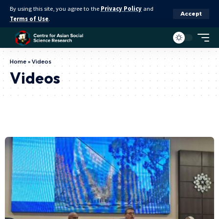
By using this site, you agree to the
Privacy Policy
and
Accept
Terms of Use
.
Home
»
Videos
Videos